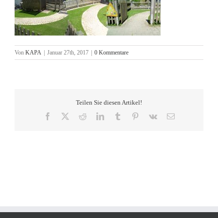
Von
KAPA
|
Januar 27th, 2017
|
0 Kommentare
Teilen Sie diesen Artikel!
Facebook
X
Reddit
LinkedIn
Tumblr
Pinterest
Vk
E-
Mail