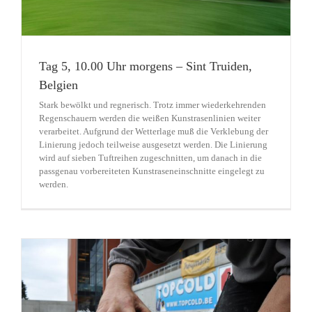
Tag 5, 10.00 Uhr morgens – Sint Truiden,
Belgien
Stark bewölkt und regnerisch. Trotz immer wiederkehrenden
Regenschauern werden die weißen Kunstrasenlinien weiter
verarbeitet. Aufgrund der Wetterlage muß die Verklebung der
Linierung jedoch teilweise ausgesetzt werden. Die Linierung
wird auf sieben Tuftreihen zugeschnitten, um danach in die
passgenau vorbereiteten Kunstraseneinschnitte eingelegt zu
werden.