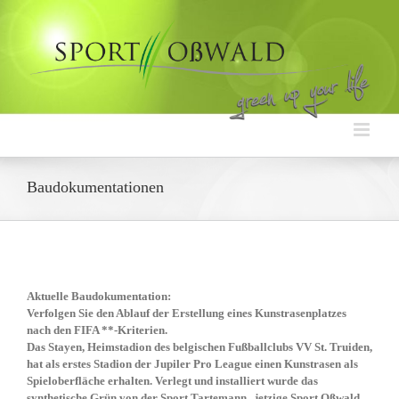
Zum
Inhalt
springen
Baudokumentationen
Aktuelle Baudokumentation:
Verfolgen Sie den Ablauf der Erstellung eines Kunstrasenplatzes
nach den FIFA **-Kriterien.
Das Stayen, Heimstadion des belgischen Fußballclubs VV St. Truiden,
hat als erstes Stadion der Jupiler Pro League einen Kunstrasen als
Spieloberfläche erhalten. Verlegt und installiert wurde das
synthetische Grün von der Sport Tartemann, jetzige Sport Oßwald