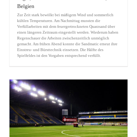
Belgien
Zur Zeit stark bewölkt bei mäßigem Wind und sommerlich
kühlen Temperaturen. Am Nachmittag mussten die
Verfüllarbeiten mit dem feuergertrockneten Quarzsand über
einen längeren Zeitraum eingestellt werden. Wiederum haben
Regenschauer die Arbeiten zwischenzeitlich unmöglich
gemacht. Am frühen Abend konnte die Sandmatic erneut ihre
Einstreu- und Bürsttechnik einsetzen. Die Hälfte des
Spielfeldes ist den Vorgaben entsprechend verfüllt.