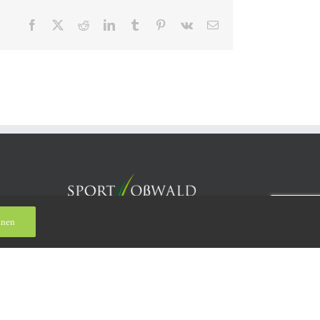
Facebook
X
Reddit
LinkedIn
Tumblr
Pinterest
Vk
E-
Mail
hnen