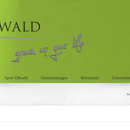
Sport Oßwald
Dienstleistungen
Referenzen
Unterneh
St