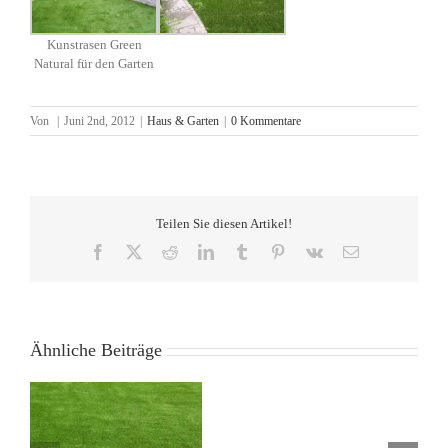
Kunstrasen Green
Natural für den Garten
Von
|
Juni 2nd, 2012
|
Haus & Garten
|
0 Kommentare
Teilen Sie diesen Artikel!
Facebook
X
Reddit
LinkedIn
Tumblr
Pinterest
Vk
E-
Mail
Zur
Ähnliche Beiträge
Verstärkung
unseres
Teams
suchen
wir
Rund 100 qm