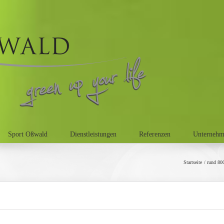
Sport Oßwald
Dienstleistungen
Referenzen
Unterneh
Startseite
rund 80