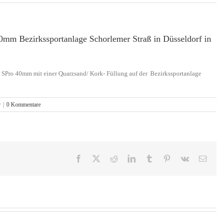
0mm Bezirkssportanlage Schorlemer Straß in Düsseldorf in
e SPro 40mm mit einer Quarzsand/ Kork- Füllung auf der Bezirkssportanlage
r
|
0 Kommentare
Facebook
X
Reddit
LinkedIn
Tumblr
Pinterest
Vk
E-
Mai