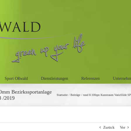
Sport Oßwald
Dienstleistungen
Referenzen
Unterneh
40mm Bezirkssportanlage
Startseite
Beiträge
rund 8.100qm Kunstrasen VarioSlide SP
3 /2019
Zurück
Vor