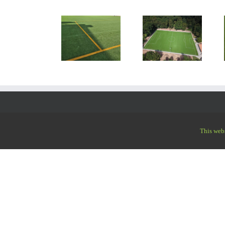
Rund 8.000 qm
Rund 2.200 qm
Rund 7.500 qm
Kunstrasen
Kunstrasen
Kunstrasen
DOMO
GreenFields
GreenField
Duraforce in
Slide Max in
Pure PT in
Lüdinghausen
Werder-Havel
Kirchhain in
in KW 26-27
in KW 29 / 26
KW 28 /26
/26
UNTERNEHMEN
KONTA
This webs
Sport Oßwald GmbH legt den eindeutigen
Sport 
Schwerpunkt auf die Installation, sowie
Ringstr
Reparatur- und Pflegearbeiten auf
87785 W
Kunstrasenflächen jeglicher Art.
Telefon
Verlegen und Einfüllen von Kunstrasen
Telefax
Kunstrasenpflege
info@sp
Beratung & Verkauf