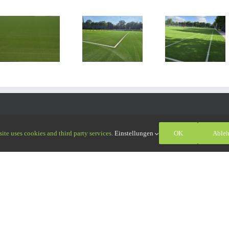
Rund 7.500 qm
Rund 6.900 qm
Rund 2.20
Kunstrasen
Kunstrasen
Kunstras
GreenFields
GreenFields
GreenFiel
SlideMax ST
PurePT in
Slide Max
35 in
Bremen in KW
Werder-Ha
Osnabrück in
20-21 /26
in KW 29 /
KW 25-26/26
KT
ite uses cookies and third party services.
Einstellungen
OK
Able
Oßwald GmbH
aße 11
interrieden
: +49 (0)8333 551010-0
: +49 (0)8333 551010-9
ort-osswald.de