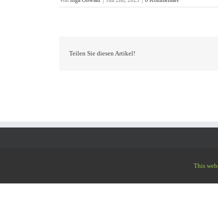
Teilen Sie diesen Artikel!
UNTERNEHMEN
KONTA
This webs
Sport Oßwald GmbH legt den eindeutigen
Sport 
Schwerpunkt auf die Installation, sowie
Ringstr
Reparatur- und Pflegearbeiten auf
87785 W
Kunstrasenflächen jeglicher Art.
Telefon