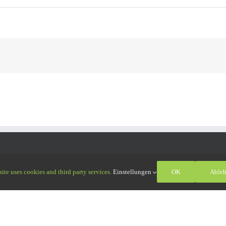
KT
ite uses cookies and third party services.
Einstellungen
OK
Able
Oßwald GmbH
aße 11
interrieden
: +49 (0)8333 551010-0