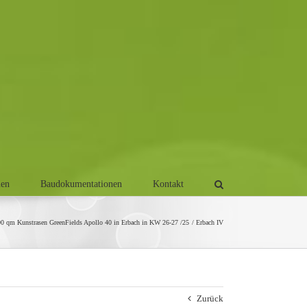
men
Baudokumentationen
Kontakt
0 qm Kunstrasen GreenFields Apollo 40 in Erbach in KW 26-27 /25
Erbach IV
Zurück