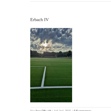
Erbach IV
Von
Inga Oßwald
|
Juli 2nd, 2025
|
0 Kommentare