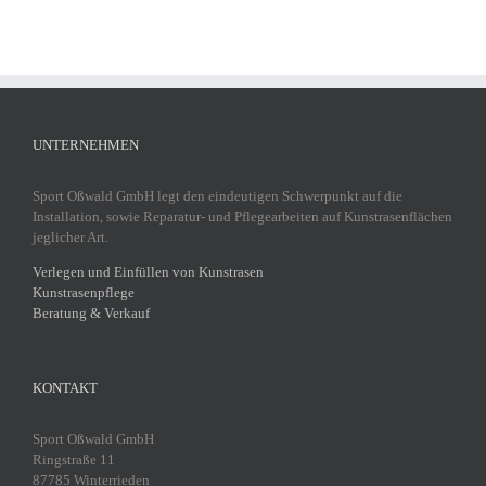
UNTERNEHMEN
Sport Oßwald GmbH legt den eindeutigen Schwerpunkt auf die
Installation, sowie Reparatur- und Pflegearbeiten auf Kunstrasenflächen
jeglicher Art.
Verlegen und Einfüllen von Kunstrasen
Kunstrasenpflege
Beratung & Verkauf
KONTAKT
Sport Oßwald GmbH
Ringstraße 11
87785 Winterrieden