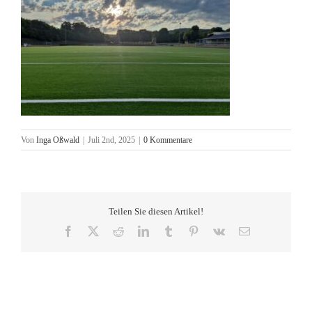
Von
Inga Oßwald
|
Juli 2nd, 2025
|
0 Kommentare
Teilen Sie diesen Artikel!
Facebook
X
Reddit
LinkedIn
Tumblr
Pinterest
Vk
E-
Mail