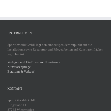
UNTERNEHMEN
Sport Oßwald GmbH legt den eindeutigen Schwerpunkt auf die
Installation, sowie Reparatur- und Pflegearbeiten auf Kunstrasenflächen
jeglicher Art.
Verlegen und Einfüllen von Kunstrasen
Kunstrasenpflege
Beratung & Verkauf
KONTAKT
Sport Oßwald GmbH
Ringstraße 11
87785 Winterrieden