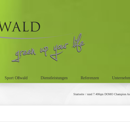
Sport Oßwald
Dienstleistungen
Referenzen
Unterneh
Startseite
rund 7.400qm DOMO Champion Asca