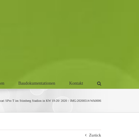
men
Baudokumentationen
Kontakt
ri SPro T im Stimberg Stadion in KW 19-20/ 2020
IMG-20200514-WA0006
Zurück