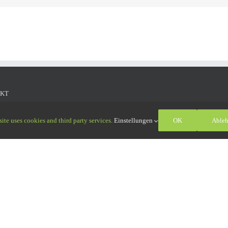
KT
Oßwald GmbH
ite uses cookies and third party services.
Einstellungen
OK
Able
aße 11
interrieden
: +49 (0)8333 551010-0
: +49 (0)8333 551010-9
ort-osswald.de
hutz
|
Impressum