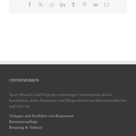
Facebook
X
Reddit
LinkedIn
Tumblr
Pinterest
Vk
E-
Mail
UNTERNEHMEN
Sport Oßwald GmbH legt den eindeutigen Schwerpunkt auf die
Installation, sowie Reparatur- und Pflegearbeiten auf Kunstrasenflächen
jeglicher Art.
Verlegen und Einfüllen von Kunstrasen
Kunstrasenpflege
Beratung & Verkauf