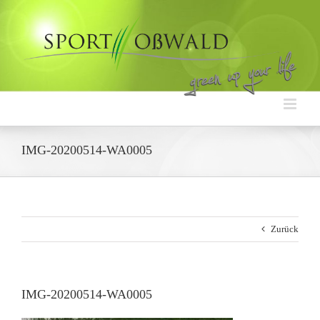
Zum
Inhalt
springen
IMG-20200514-WA0005
Zurück
IMG-20200514-WA0005