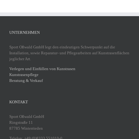
UNTERNEHMEN
Sport Oßwald GmbH legt den eindeutigen Schwerpunkt auf die
Installation, sowie Reparatur- und Pflegearbeiten auf Kunstrasenflächen
jeglicher Art.
Verlegen und Einfüllen von Kunstrasen
Kunstrasenpflege
Beratung & Verkauf
KONTAKT
Sport Oßwald GmbH
Ringstraße 11
87785 Winterrieden
Telefon: +49 (0)8333 551010-0