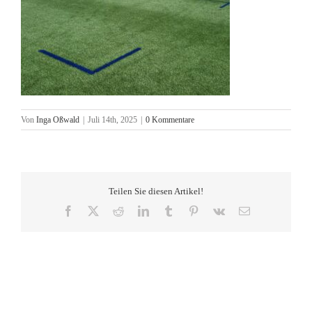
Von
Inga Oßwald
|
Juli 14th, 2025
|
0 Kommentare
Teilen Sie diesen Artikel!
Facebook
X
Reddit
LinkedIn
Tumblr
Pinterest
Vk
E-
Mail