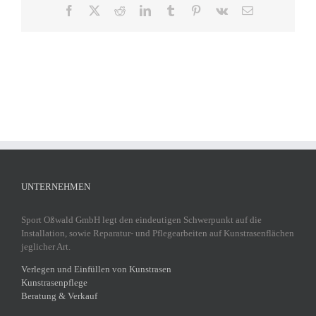
Facebook
X
Reddit
LinkedIn
Tumblr
Pinterest
Vk
E-
Mail
UNTERNEHMEN
Sport Oßwald GmbH legt den eindeutigen Schwerpunkt auf die
Installation, sowie Reparatur- und Pflegearbeiten auf Kunstrasenflächen
jeglicher Art.
Verlegen und Einfüllen von Kunstrasen
Kunstrasenpflege
Beratung & Verkauf