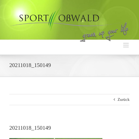
Zum
Inhalt
springen
20211018_150149
Zurück
20211018_150149