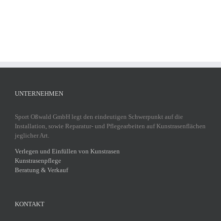
UNTERNEHMEN
Sport Oßwald GmbH legt den eindeutigen Schwerpunkt auf die
Installation, sowie Reparatur- und Pflegearbeiten auf Kunstrasenflächen
jeglicher Art.
Verlegen und Einfüllen von Kunstrasen
Kunstrasenpflege
Beratung & Verkauf
KONTAKT