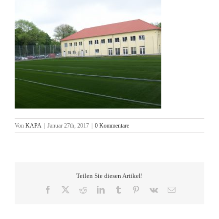
Von
KAPA
|
Januar 27th, 2017
|
0 Kommentare
Teilen Sie diesen Artikel!
Facebook
X
Reddit
LinkedIn
Tumblr
Pinterest
Vk
E-
Mail