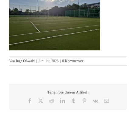
Von
Inga Oßwald
|
Juni 1st, 2026
|
0 Kommentare
Teilen Sie diesen Artikel!
Facebook
X
Reddit
LinkedIn
Tumblr
Pinterest
Vk
E-
Mail