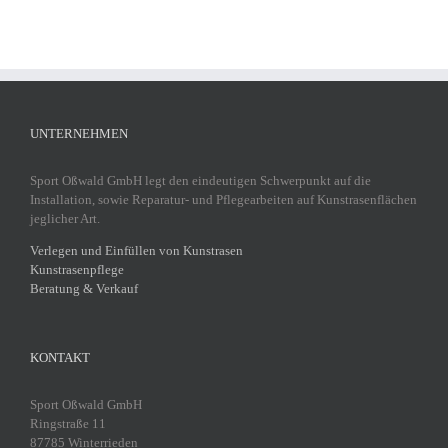
UNTERNEHMEN
Sport Oßwald GmbH legt den eindeutigen Schwerpunkt auf die
Installation, sowie Reparatur- und Pflegearbeiten auf Kunstrasenflächen
jeglicher Art.
Verlegen und Einfüllen von Kunstrasen
Kunstrasenpflege
Beratung & Verkauf
KONTAKT
Sport Oßwald GmbH
Ringstraße 11
87785 Winterrieden