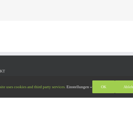
KT
Oßwald GmbH
ite uses cookies and third party services.
Einstellungen
OK
Able
aße 11
interrieden
: +49 (0)8333 551010-0
: +49 (0)8333 551010-9
ort-osswald.de