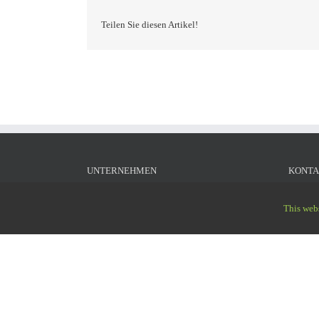
Teilen Sie diesen Artikel!
UNTERNEHMEN
KONTA
Sport Oßwald GmbH legt den eindeutigen
Sport 
This webs
Schwerpunkt auf die Installation, sowie
Ringstr
Reparatur- und Pflegearbeiten auf
87785 W
Kunstrasenflächen jeglicher Art.
Telefon
Verlegen und Einfüllen von Kunstrasen
Telefax
Kunstrasenpflege
info@sp
Beratung & Verkauf