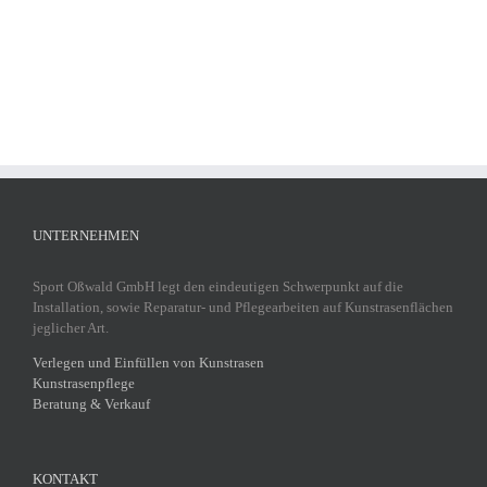
UNTERNEHMEN
Sport Oßwald GmbH legt den eindeutigen Schwerpunkt auf die
Installation, sowie Reparatur- und Pflegearbeiten auf Kunstrasenflächen
jeglicher Art.
Verlegen und Einfüllen von Kunstrasen
Kunstrasenpflege
Beratung & Verkauf
KONTAKT