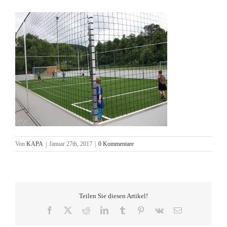
Von
KAPA
|
Januar 27th, 2017
|
0 Kommentare
Teilen Sie diesen Artikel!
Facebook
X
Reddit
LinkedIn
Tumblr
Pinterest
Vk
E-
Mail