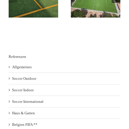
ds
Kunstrasen GreenField
Duraforce in
-
Pure PT in Kirchhain in
Lüdinghausen in KW
KW 28 /26
26-27 /26
Referenzen
Allgemeines
Soccer Outdoor
Soccer Indoor
Soccer International
Haus & Garten
Belgien FIFA **