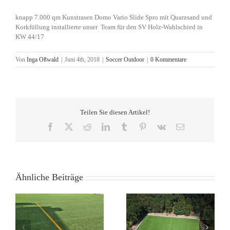
knapp 7.000 qm Kunstrasen Domo Vario Slide Spro mit Quarzsand und
Korkfüllung installierte unser Team für den SV Holz-Wahlschied in
KW 44/17
Von
Inga Oßwald
|
Juni 4th, 2018
|
Soccer Outdoor
|
0 Kommentare
Teilen Sie diesen Artikel!
Facebook
X
Reddit
LinkedIn
Tumblr
Pinterest
Vk
E-
Mail
Ähnliche Beiträge
Rund 8.000 qm
Rund 7.500 qm
Kunstrasen DOMO