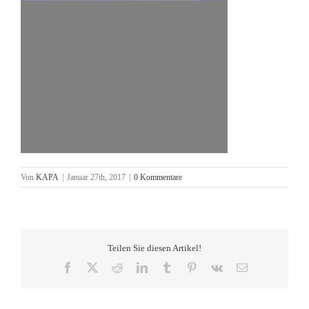
Von
KAPA
|
Januar 27th, 2017
|
0 Kommentare
Teilen Sie diesen Artikel!
Facebook
X
Reddit
LinkedIn
Tumblr
Pinterest
Vk
E-
Mail