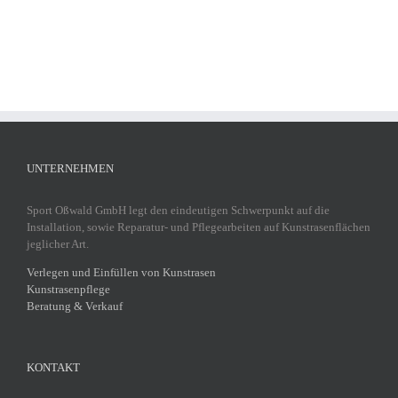
UNTERNEHMEN
Sport Oßwald GmbH legt den eindeutigen Schwerpunkt auf die
Installation, sowie Reparatur- und Pflegearbeiten auf Kunstrasenflächen
jeglicher Art.
Verlegen und Einfüllen von Kunstrasen
Kunstrasenpflege
Beratung & Verkauf
KONTAKT