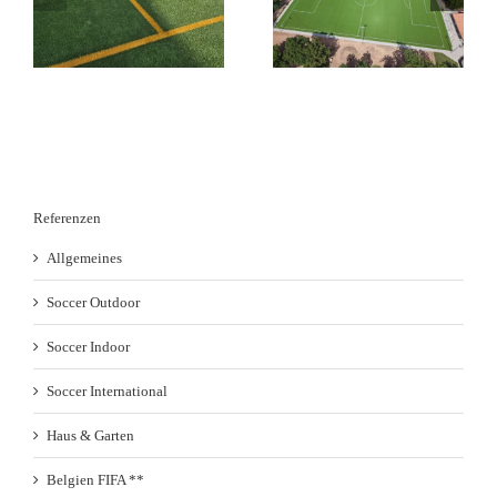
ds
Kunstrasen GreenField
Duraforce in
-
Pure PT in Kirchhain in
Lüdinghausen in KW
KW 28 /26
26-27 /26
Referenzen
Allgemeines
Soccer Outdoor
Soccer Indoor
Soccer International
Haus & Garten
Belgien FIFA **