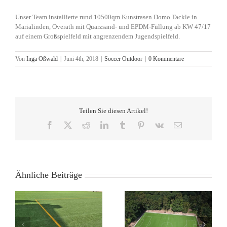
Unser Team installierte rund 10500qm Kunstrasen Domo Tackle in
Marialinden, Overath mit Quarzsand- und EPDM-Füllung ab KW 47/17
auf einem Großspielfeld mit angrenzendem Jugendspielfeld.
Von
Inga Oßwald
|
Juni 4th, 2018
|
Soccer Outdoor
|
0 Kommentare
Teilen Sie diesen Artikel!
Facebook
X
Reddit
LinkedIn
Tumblr
Pinterest
Vk
E-
Mail
Ähnliche Beiträge
Rund 8.000 qm
Rund 7.500 qm
Kunstrasen DOMO