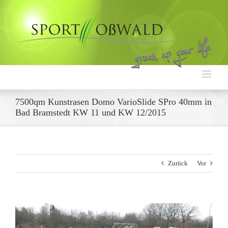
Zum
Inhalt
springen
7500qm Kunstrasen Domo VarioSlide SPro 40mm in
Bad Bramstedt KW 11 und KW 12/2015
Zurück
Vor
Zeige
grösseres
Bild