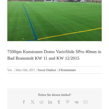
7500qm Kunstrasen Domo VarioSlide SPro 40mm in
Bad Bramstedt KW 11 und KW 12/2015
Von
|
März 16th, 2015
|
Soccer Outdoor
|
0 Kommentare
Teilen Sie diesen Artikel!
Facebook
X
Reddit
LinkedIn
Tumblr
Pinterest
Vk
E-
Mail