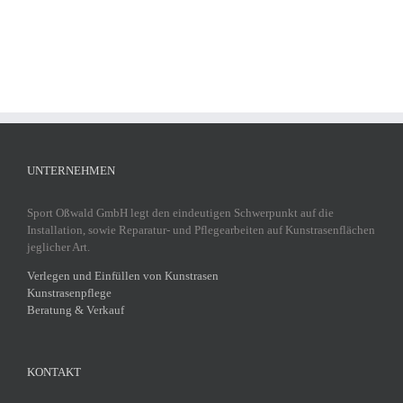
UNTERNEHMEN
Sport Oßwald GmbH legt den eindeutigen Schwerpunkt auf die
Installation, sowie Reparatur- und Pflegearbeiten auf Kunstrasenflächen
jeglicher Art.
Verlegen und Einfüllen von Kunstrasen
Kunstrasenpflege
Beratung & Verkauf
KONTAKT