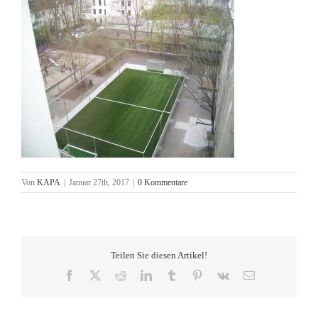
Von
KAPA
|
Januar 27th, 2017
|
0 Kommentare
Teilen Sie diesen Artikel!
Facebook
X
Reddit
LinkedIn
Tumblr
Pinterest
Vk
E-
Mail