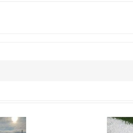
Wir
suchen
Dich!
Kunstrasenverleger/