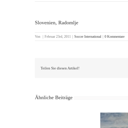
Slovenien, Radomlje
Von
|
Februar 23rd, 2011
|
Soccer International
|
0 Kommentare
Teilen Sie diesen Artikel!
Ähnliche Beiträge
Zur
Verstärkung
unseres
Teams
suchen
Rund 7.500 qm
wir