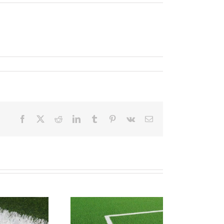
Facebook
X
Reddit
LinkedIn
Tumblr
Pinterest
Vk
E-
Mail