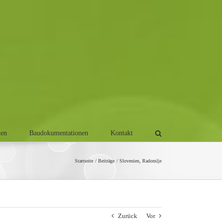
men
Baudokumentationen
Kontakt
Startseite
Beiträge
Slovenien, Radomlje
Zurück
Vor