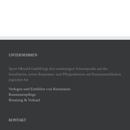
UNTERNEHMEN
Sport Oßwald GmbH legt den eindeutigen Schwerpunkt auf die
Installation, sowie Reparatur- und Pflegearbeiten auf Kunstrasenflächen
jeglicher Art.
Verlegen und Einfüllen von Kunstrasen
Kunstrasenpflege
Beratung & Verkauf
KONTAKT