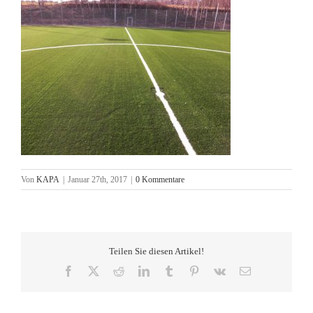
Von
KAPA
|
Januar 27th, 2017
|
0 Kommentare
Teilen Sie diesen Artikel!
Facebook
X
Reddit
LinkedIn
Tumblr
Pinterest
Vk
E-
Mail