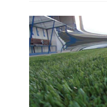
Zeige
grösseres
Bild