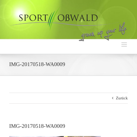
Zum
Inhalt
springen
IMG-20170518-WA0009
Zurück
IMG-20170518-WA0009