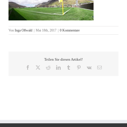
Von
Inga Oßwald
|
Mai 18th, 2017
|
0 Kommentare
Teilen Sie diesen Artikel!
Facebook
X
Reddit
LinkedIn
Tumblr
Pinterest
Vk
E-
Mail