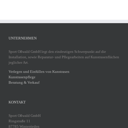
UNTERNEHMEN
Sport Oßwald GmbH legt den eindeutigen Schwerpunkt auf die
Installation, sowie Reparatur- und Pflegearbeiten auf Kunstrasenflächen
jeglicher Art.
Verlegen und Einfüllen von Kunstrasen
Kunstrasenpflege
Beratung & Verkauf
KONTAKT
Sport Oßwald GmbH
Ringstraße 11
87785 Winterrieden