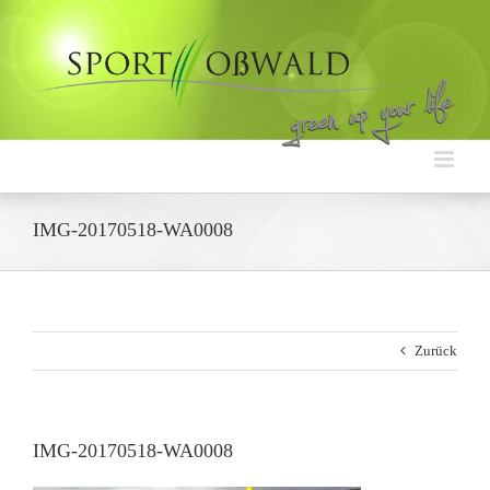
Zum
Inhalt
springen
IMG-20170518-WA0008
Zurück
IMG-20170518-WA0008