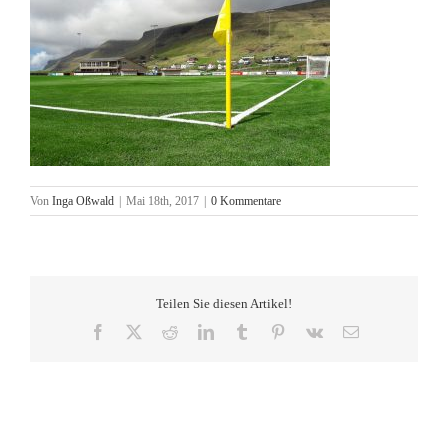
Von
Inga Oßwald
|
Mai 18th, 2017
|
0 Kommentare
Teilen Sie diesen Artikel!
Facebook
X
Reddit
LinkedIn
Tumblr
Pinterest
Vk
E-
Mail