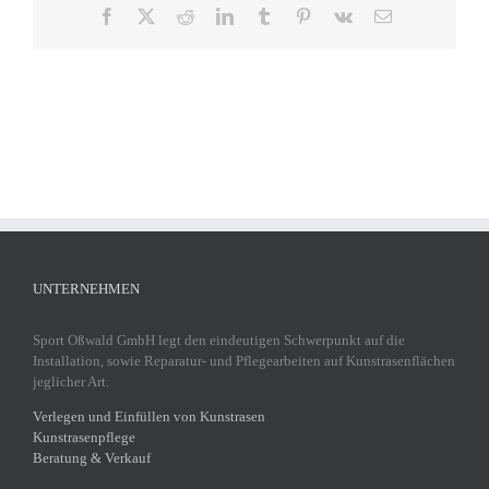
Facebook
X
Reddit
LinkedIn
Tumblr
Pinterest
Vk
E-
Mail
UNTERNEHMEN
Sport Oßwald GmbH legt den eindeutigen Schwerpunkt auf die
Installation, sowie Reparatur- und Pflegearbeiten auf Kunstrasenflächen
jeglicher Art.
Verlegen und Einfüllen von Kunstrasen
Kunstrasenpflege
Beratung & Verkauf