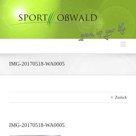
Zum
Inhalt
springen
IMG-20170518-WA0005
Zurück
IMG-20170518-WA0005