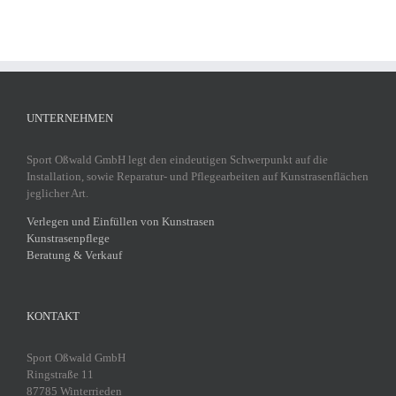
UNTERNEHMEN
Sport Oßwald GmbH legt den eindeutigen Schwerpunkt auf die
Installation, sowie Reparatur- und Pflegearbeiten auf Kunstrasenflächen
jeglicher Art.
Verlegen und Einfüllen von Kunstrasen
Kunstrasenpflege
Beratung & Verkauf
KONTAKT
Sport Oßwald GmbH
Ringstraße 11
87785 Winterrieden