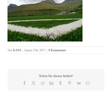
Von
KAPA
|
Januar 27th, 2017
|
0 Kommentare
Teilen Sie diesen Artikel!
Facebook
X
Reddit
LinkedIn
Tumblr
Pinterest
Vk
E-
Mail