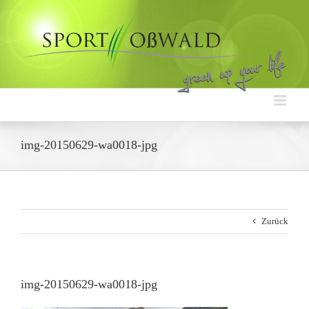
Zum
Inhalt
springen
img-20150629-wa0018-jpg
Zurück
img-20150629-wa0018-jpg