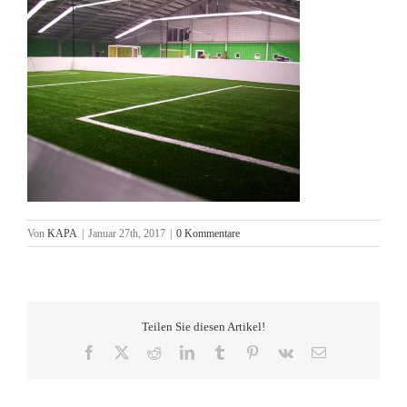
Von
KAPA
|
Januar 27th, 2017
|
0 Kommentare
Teilen Sie diesen Artikel!
Facebook
X
Reddit
LinkedIn
Tumblr
Pinterest
Vk
E-
Mail