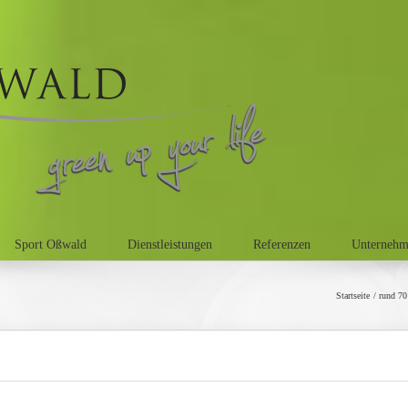
Sport Oßwald
Dienstleistungen
Referenzen
Unterneh
Startseite
rund 70