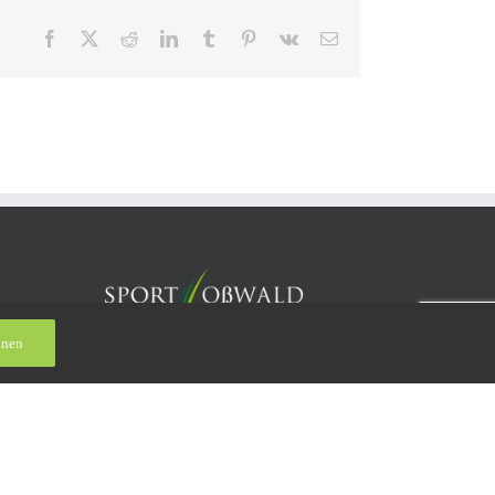
Facebook
X
Reddit
LinkedIn
Tumblr
Pinterest
Vk
E-
Mail
hnen