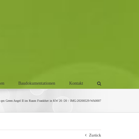
men
Baudokumentationen
Kontakt
 qm Green Angel II im Raum Frankfurt in KW 20 /20
IMG-20200529-WA0007
Zurück