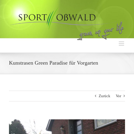
Zum
Inhalt
springen
Kunstrasen Green Paradise für Vorgarten
Zurück
Vor
Zeige
grösseres
Bild