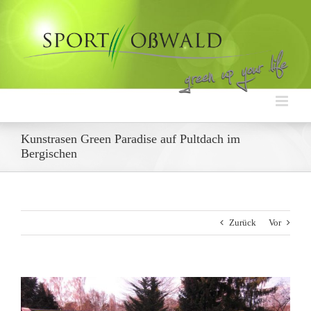
Zum
Inhalt
springen
Kunstrasen Green Paradise auf Pultdach im
Bergischen
Zurück
Vor
Zeige
grösseres
Bild