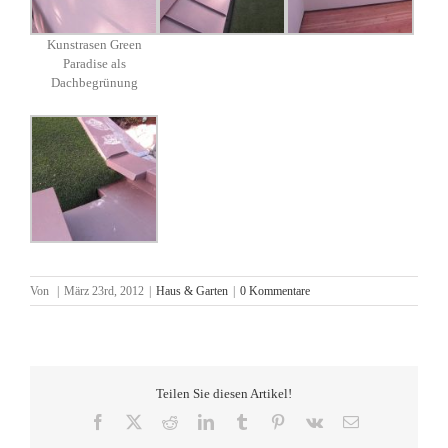
Kunstrasen Green
Paradise als
Dachbegrünung
Von
|
März 23rd, 2012
|
Haus & Garten
|
0 Kommentare
Teilen Sie diesen Artikel!
Facebook
X
Reddit
LinkedIn
Tumblr
Pinterest
Vk
E-
Mail