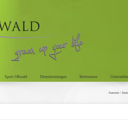
Sport Oßwald
Dienstleistungen
Referenzen
Unterneh
Startseite
Dach