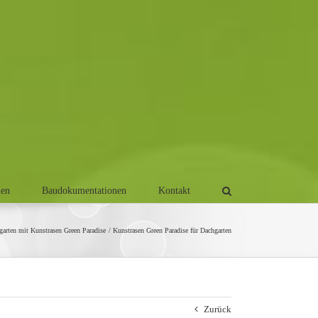
men
Baudokumentationen
Kontakt
garten mit Kunstrasen Green Paradise
Kunstrasen Green Paradise für Dachgarten
Zurück