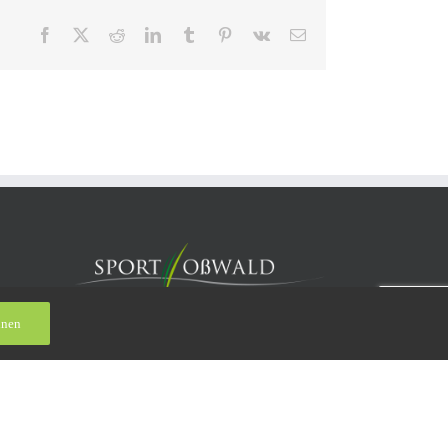
Facebook
X
Reddit
LinkedIn
Tumblr
Pinterest
Vk
E-
Mail
hnen