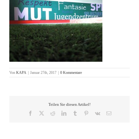
Von
KAPA
|
Januar 27th, 2017
|
0 Kommentare
Teilen Sie diesen Artikel!
Facebook
X
Reddit
LinkedIn
Tumblr
Pinterest
Vk
E-
Mail