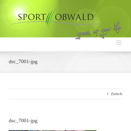
Zum
Inhalt
springen
dsc_7001-jpg
Zurück
dsc_7001-jpg