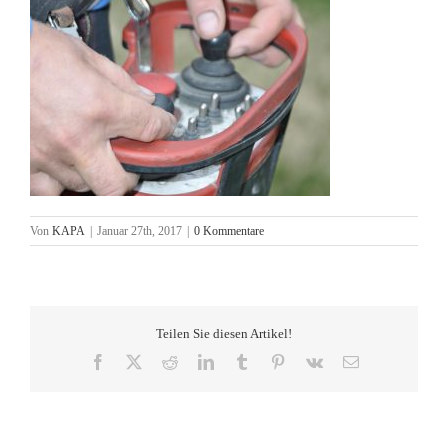
Von
KAPA
|
Januar 27th, 2017
|
0 Kommentare
Teilen Sie diesen Artikel!
Facebook
X
Reddit
LinkedIn
Tumblr
Pinterest
Vk
E-
Mail