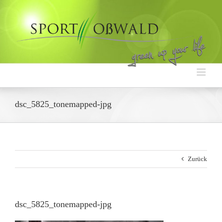
Zum
Inhalt
springen
dsc_5825_tonemapped-jpg
Zurück
dsc_5825_tonemapped-jpg