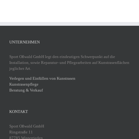
UNTERNEHMEN
Sport Oßwald GmbH legt den eindeutigen Schwerpunkt auf die
Installation, sowie Reparatur- und Pflegearbeiten auf Kunstrasenflächen
jeglicher Art.
Verlegen und Einfüllen von Kunstrasen
Kunstrasenpflege
Beratung & Verkauf
KONTAKT
Sport Oßwald GmbH
Ringstraße 11
87785 Winterrieden