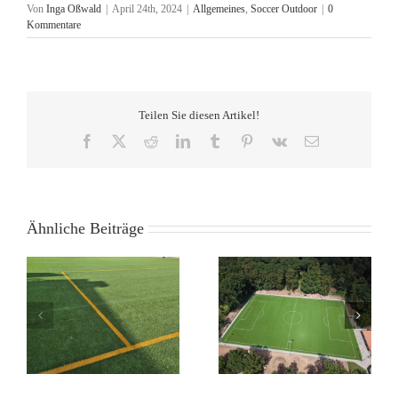
Von
Inga Oßwald
|
April 24th, 2024
|
Allgemeines
,
Soccer Outdoor
|
0
Kommentare
Teilen Sie diesen Artikel!
Facebook
X
Reddit
LinkedIn
Tumblr
Pinterest
Vk
E-
Mail
Ähnliche Beiträge
Rund 8.000 qm
Rund 7.500 qm
Kunstrasen DOMO
ds
Kunstrasen GreenField
Duraforce in
-
Pure PT in Kirchhain in
Lüdinghausen in KW
KW 28 /26
26-27 /26