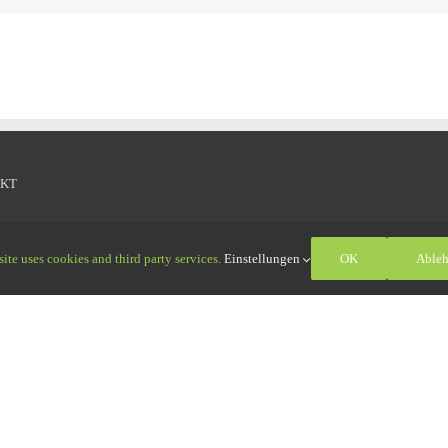
KT
Oßwald GmbH
aße 11
ite uses cookies and third party services.
Einstellungen
OK
Able
interrieden
: +49 (0)8333 551010-0
: +49 (0)8333 551010-9
ort-osswald.de
hutz
|
Impressum