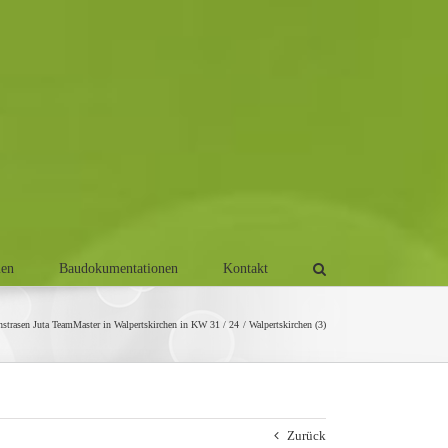
men
Baudokumentationen
Kontakt
trasen Juta TeamMaster in Walpertskirchen in KW 31 / 24
Walpertskirchen (3)
Zurück